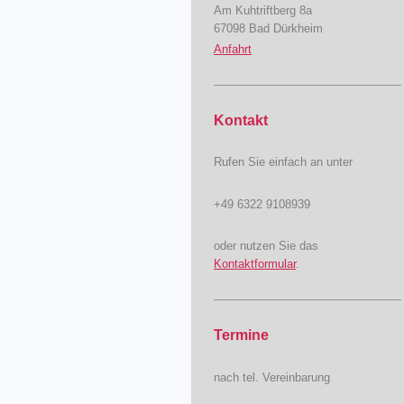
Am Kuhtriftberg 8a
67098 Bad Dürkheim
Anfahrt
Kontakt
Rufen Sie einfach an unter
+49 6322 9108939
oder nutzen Sie das
Kontaktformular
.
Termine
nach tel. Vereinbarung